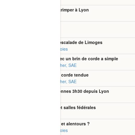
Discussions Escalade
Recherche conseils pour grimper à Lyon
Discussions Escalade
Secteur trad à Bramois?
Discussions Escalade
Cotations mur extérieur d'escalade de Limoges
Conditions et entretien des voies
Grimper en grande voie avec un brin de corde a simple
Techniques et Matériel : Rocher, SAE
Utilisation microtraxion en corde tendue
Techniques et Matériel : Rocher, SAE
Des idées de sites de couennes 3h30 depuis Lyon
Discussions Escalade
Salles d'escalade privées et salles fédérales
Discussions Escalade
GV à l'ombre Ariège/ Auzat et alentours ?
Conditions et entretien des voies