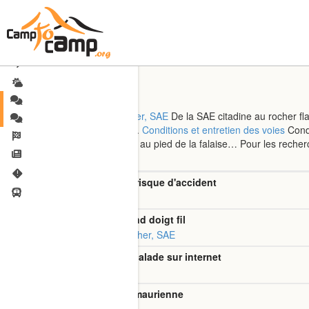
Escalade
Techniques et Matériel : Rocher, SAE
De la SAE citadine au rocher fl
Annonces matos Rocher, SAE.
Conditions et entretien des voies
Condi
peut se prolonger tardivement au pied de la falaise… Pour les recherc
Topic
Enrouleur automatique et risque d'accident
Discussions Escalade
Rappel mousqueton simond doigt fil
Techniques et Matériel : Rocher, SAE
Films documentaires d'escalade sur internet
Discussions Escalade
Suggestions grande voie maurienne