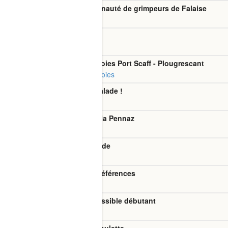
Quigrimpefalaise - Communauté de grimpeurs de Falaise
Discussions Escalade
Bivouac cap de long
Discussions Escalade
Équipement et cotations voies Port Scaff - Plougrescant
Conditions et entretien des voies
Belle perf féminine en escalade !
Discussions Escalade
Escalade aux Aiguilles de la Pennaz
Discussions Escalade
Descente grand pic d'espade
Discussions Escalade
Escalade en novembre...préférences
Discussions Escalade
Caroux - Grande voie accessible débutant
Discussions Escalade
Nidification Vallon de la Moulette