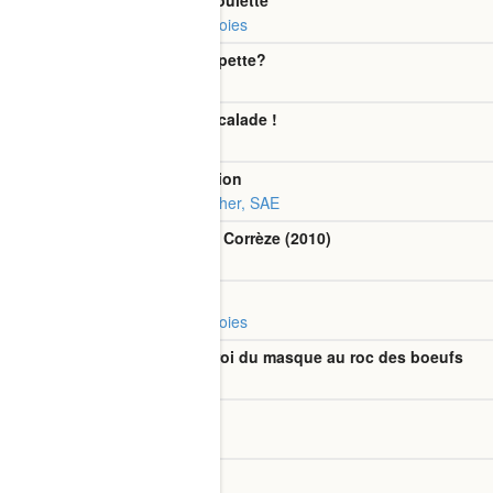
Conditions et entretien des voies
Nouvelle voie - Barme d'Arpette?
Discussions Escalade
Belle perf masculine en escalade !
Discussions Escalade
De l'usage de la micro traxion
Techniques et Matériel : Rocher, SAE
Recherche topo grimpe en Corrèze (2010)
Discussions Escalade
Conditions Fontainebleau
Conditions et entretien des voies
Equipement progressif paroi du masque au roc des boeufs
Discussions Escalade
Les 25 bosses
Discussions Escalade
Escalade vers Briancon