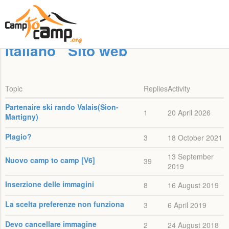
Italiano
Sito web
Topic
Replies
Activity
Partenaire ski rando Valais(Sion-
1
20 April 2026
Martigny)
Plagio?
3
18 October 2021
13 September
Nuovo camp to camp [V6]
39
2019
Inserzione delle immagini
8
16 August 2019
La scelta preferenze non funziona
3
6 April 2019
Devo cancellare immagine
2
24 August 2018