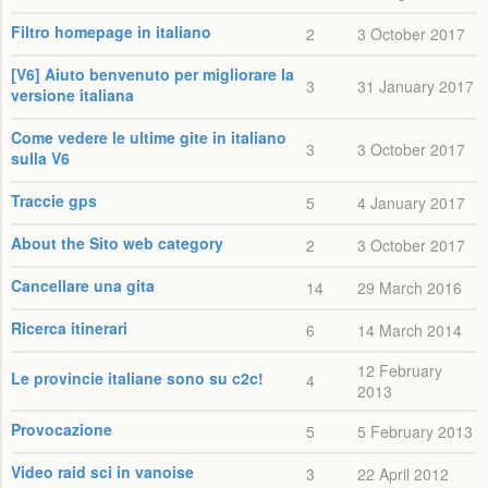
Filtro homepage in italiano
2
3 October 2017
[V6] Aiuto benvenuto per migliorare la
3
31 January 2017
versione italiana
Come vedere le ultime gite in italiano
3
3 October 2017
sulla V6
Traccie gps
5
4 January 2017
About the Sito web category
2
3 October 2017
Cancellare una gita
14
29 March 2016
Ricerca itinerari
6
14 March 2014
12 February
Le provincie italiane sono su c2c!
4
2013
Provocazione
5
5 February 2013
Video raid sci in vanoise
3
22 April 2012