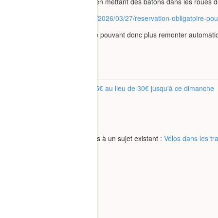
La région répond aux soucis, en mettant des bâtons dans les roues des
https://www.adtc-grenoble.org/2026/03/27/reservation-obligatoire-
Le sujet ayant été fermé, et ne pouvant donc plus remonter automatiqu
C’est le dernier jour.
9 Likes
TER AURA Illico LIBERTÉ à 15€ au lieu de 30€ jusqu'à ce dimanche
Walkyrie
split this topic
43 messages ont été fusionnés à un sujet existant :
Vélos dans les trai
Walkyrie
closed