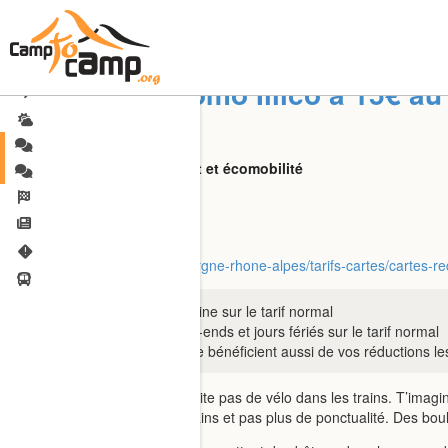
TER AURA Promo Illico à 15€ au 
Multiactivité
Montagne, environnement et écomobilité
CHNOS5808
jusqu’au 31/05
https://www.ter.sncf.com/auvergne-rhone-alpes/tarifs-cartes/ca
25 % de réduction en semaine sur le tarif normal
50 % de réduction les week-ends et jours fériés sur le tarif normal
Vos compagnons de voyage bénéficient aussi de vos réductions le
Par contre, la région ne souhaite pas de vélo dans les trains. T’imagin
plus de places, pas plus de trains et pas plus de ponctualité. Des boul