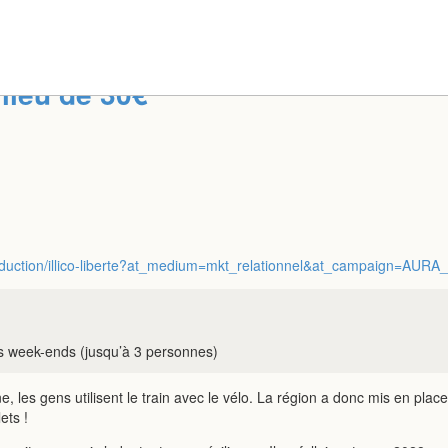
lieu de 30€
rtes-reduction/illico-liberte?at_medium=mkt_relationnel&at_campa
s week-ends (jusqu’à 3 personnes)
e, les gens utilisent le train avec le vélo. La région a donc mis en plac
ets !