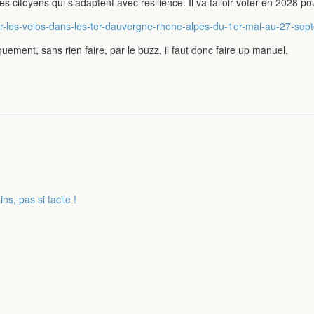
 citoyens qui s’adaptent avec résilience. Il va falloir voter en 2028 
pour-les-velos-dans-les-ter-dauvergne-rhone-alpes-du-1er-mai-au-27-
ement, sans rien faire, par le buzz, il faut donc faire up manuel.
ns, pas si facile !