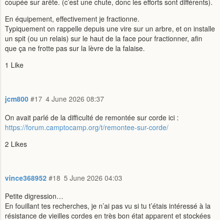
coupée sur arête. (c’est une chute, donc les efforts sont différents).
En équipement, effectivement je fractionne.
Typiquement on rappelle depuis une vire sur un arbre, et on installe
un spit (ou un relais) sur le haut de la face pour fractionner, afin
que ça ne frotte pas sur la lèvre de la falaise.
1 Like
jcm800
#17
4 June 2026 08:37
On avait parlé de la difficulté de remontée sur corde ici :
https://forum.camptocamp.org/t/remontee-sur-corde/
2 Likes
vince368952
#18
5 June 2026 04:03
Petite digression…
En fouillant tes recherches, je n’ai pas vu si tu t’étais intéressé à la
résistance de vieilles cordes en très bon état apparent et stockées