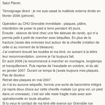
Salut Planet,
Témoignage direct : je me suis cassé la malléole externe droite en
février 2006 (péroné).
Opération au CHU Grenoble immédiate : plaques, plâtre,
interdiction de poser le pied à terre pendant 45 jours.
Ensuite : séance de kiné chez une fée skieuse de rando, qui m’a
permis petit à petit de marcher avec béquilles. En plus de la
fracture j’avais des entorses tout autour de la cheville (rotation de
celle-ci au moment de la blessure).
J’ai vraiment écouté les toubibs et ma kiné, en suivant à la lettre
leur recommandation, comme je l’ai toujours fait.
En août 2006 j’ai recommencé à marcher en montagne, longtemps
et tranquillement. Puis reprise de l’escalade en octobre, et du ski
en janvier 2007. Durant ce temps là j’avais toujours mes plaques.
Pas de douleur.
Retrait des plaques en mai 2007.
Je n’ai eu aucune séquelle, hormis une sorte de baromètre intégré.
j’ai repris deux chocs sur cette cheville malade (un gros vol, un pied
dans un crevasse), c’est sûr elle reste fragile mais avec soin
opérationnelle en toute situation.
Si tu veux le contact de ma kiné elle exerce sur Grenoble rue