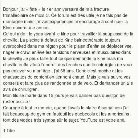
Bonjour j’ai « fêté » le 1er anniversaire de m’a fracture
trimalleolaire ce mois ci. Ce forum est trés utile je ne fais pas de
montagne mais lire vos experiences m’encourage à continuer la
Kine encore une annee.
Ce qui aide : le yoga avant le kine pour travailler là souplesse de là
cheville. La piscine à defaut de Kine balnéothérapie toujours
overbooked dans ma région pour le plaisir d’enfin se déplacer vite,
nager le crawl enlève les tensions nerveuses et musculaires dans
la cheville Je peux faire tout ce que demande le kine mais ma
cheville enfle vite à l’endroit des broches que le chirurgien ne veux
pas enlever vu mon âge , j’ai 68 ans. Donc c’est moche et les
chaussettes de contention tiennent chaud. Mais je vais suivre vos
conseils et faire plus de randonnée et de velo. Et demander un 2 e
avis de chirurgien.
Mon fils se marie dans 15 jours je vais danser pas question de
rester assise !
Courage à tout le monde, quand j’avais le platre 6 semaines) j’ai
fait beaucoup de gym en fauteuil les quebecois et les americains
font dès vidéos trés sympa sûr le sujet. YouTube est votre ami.
1 Like