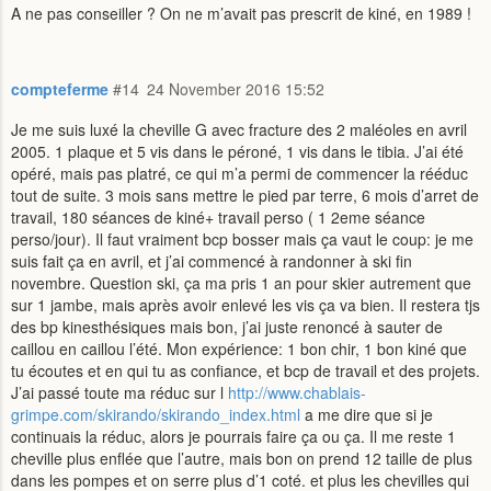
A ne pas conseiller ? On ne m’avait pas prescrit de kiné, en 1989 !
compteferme
#14
24 November 2016 15:52
Je me suis luxé la cheville G avec fracture des 2 maléoles en avril
2005. 1 plaque et 5 vis dans le péroné, 1 vis dans le tibia. J’ai été
opéré, mais pas platré, ce qui m’a permi de commencer la rééduc
tout de suite. 3 mois sans mettre le pied par terre, 6 mois d’arret de
travail, 180 séances de kiné+ travail perso ( 1 2eme séance
perso/jour). Il faut vraiment bcp bosser mais ça vaut le coup: je me
suis fait ça en avril, et j’ai commencé à randonner à ski fin
novembre. Question ski, ça ma pris 1 an pour skier autrement que
sur 1 jambe, mais après avoir enlevé les vis ça va bien. Il restera tjs
des bp kinesthésiques mais bon, j’ai juste renoncé à sauter de
caillou en caillou l’été. Mon expérience: 1 bon chir, 1 bon kiné que
tu écoutes et en qui tu as confiance, et bcp de travail et des projets.
J’ai passé toute ma réduc sur l
http://www.chablais-
grimpe.com/skirando/skirando_index.html
a me dire que si je
continuais la réduc, alors je pourrais faire ça ou ça. Il me reste 1
cheville plus enflée que l’autre, mais bon on prend 12 taille de plus
dans les pompes et on serre plus d’1 coté. et plus les chevilles qui