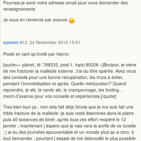
Pourrais-je avoir votre adresse email pour vous demander des
renseignements
Je vous en remercie par avance
system
#12
24 November 2016 15:51
Posté en tant qu’invité par
hismo
:
[quote=« planet, id: 788333, post:1, topic:80228 »]Bonjour, je viens
de me fracturer la malléole externe. J’ai du être opérée. Avez vous
des conseils pour une bonne récupération, les trucs à éviter,
pendant l’immobilisation et après. Quelle reéducation? Quand
reprendre, le ski, la rando ski, le cramponnage, les footing…
merci d’avance pour vos conseils et expériences.[/quote]
Tres bien tout ça , moi cela fait déja 5mois que je me suis fait une
trible fracture de la malléole ;je suis resté 8semines dans le platre .
puis 40 sceances de kinet .aprés tous ces effort reopéré le 12
janvier ; maintenant j éspere que je vais vers la sortie de ce tunelle
; j ai eu des journées epouvantable et un morale plus qu a zero; tj
tout demander ; pourtant j essaie de me debrouillé le plus possible