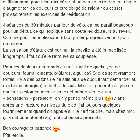
suffisamment pour bien récupérer et ne pas en faire trop, au risque
d’augmenter les douleurs et être obligé de ralentir ou cesser
provisoirement les exercices de rééducation.
4 séances de 30 minutes par jour de vélo, ça me parait beaucoup
pour un début, ce qui explique sans doute les douleurs au réveil.
Comme pour toute blessure, il faut y aller progressivement pour
récupérer.
La sensation d’étau, c’est normal: la cheville a été immobilisée
longtemps, il faut qu’elle retrouve sa souplesse.
Pour les douleurs neuropathiques, il s’agit de quels type de
douleurs: fourmillements, brûlures, aiguilles? Si elles sont vraiment
fortes, il y a des patchs (je ne sais plus de quoi, il faut demander au
médecin/chirurgien) à mettre dessus. Mais en général, ce type de
douleur s’estompe avec le temps et même si quelques
« sensations » persistent, on n’y pense même plus
(7 ans
après une fracture au niveau du pied, j’ai toujours quelques
fourmillements quand on appuie sur le nerf touché, mais chez moi,
ça vient du matériel (vis), qui est encore présent).
Bon courage et patience
.
P’tit’ étoile.