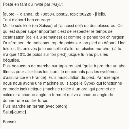
Posté en tant qu’invité par
mayu
:
[quote=« dianna, id: 788584, post:2, topic:80228 »]Hello,
Tout d’abord bon courage.
Moi je suis kiné (en Suisse) et j’ai aussi déjà eu des blessures. Ce
qui est super super important c’est de respecter le temps de
cicatrisation (de 4 à 6 semaines) et comme je pense ton chirurgien
t’a sûrement de mets pas trop de poids sur ton pied au départ. Une
fois les fils enlevés je te conseille d’aller en piscine marcher (là tu
n’a que 10% de poids sur ton pied) jusque tu n’as plus les
béquilles.
Puis beaucoup de marche sur tapis roulant (quite à prendre un abo
fitness pour aller tous les jours, je ne connais pas les systèmes
d’assurance en France). Puis musculation du pied. Par exemple
nous nous avons une machine qui s’appelle Cybex qui fonctionne
en mode isokinétique (machine reliée à un ordi qui permet de
calculer à chaque angle ta force et qui va à chaque angle de
donner une contre-force.
Puis marche en terrain(avec bâton) .
Salut[/quote]
Bonsoir,