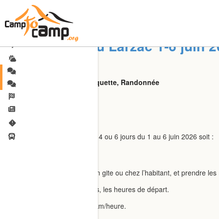
Rando: Tour du Larzac 1-6 juin 
Partenaires
Partenaires : Ski, Surf, Raquette, Randonnée
michel38100
Bonjour,
Je pars faire le tour du Larzac 4 ou 6 jours du 1 au 6 juin 2026 soit :
78km en 4 jours,
113km en 6 jours.
Objectif : partir léger, dormir en gite ou chez l’habitant, et prendre l
Je suis flexible, sur le parcours, les heures de départ.
Mon rythme est d’environ 5-6km/heure.