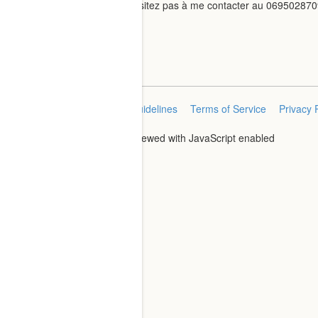
Si vous êtes intéressé(e) n’hésitez pas à me contacter au 06950287
Michel
Home
Categories
FAQ/Guidelines
Terms of Service
Privacy 
Powered by
Discourse
, best viewed with JavaScript enabled