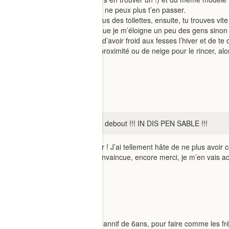
une fois que tu sais l’utiliser, tu ne peux plus t’en passer.
effectivement une fois au dessus des toilettes, ensuite, tu trouves vite 
parfois jeme dis qu’il faudrait que je m’éloigne un peu des gens sinon
Bref, saute le pas, ca t’évitera d’avoir froid aux fesses l’hiver et 
je n’ai pas forcément d’eau à proximité ou de neige pour le rincer, alor
1 Like
nola.let
mais c’est la viiiiiiiiie le pisse debout !!! IN DIS PEN SABLE !!!
Merci beaucoup pour ce retour ! J’ai tellement hâte de ne plus avoir
Bref, tout vos retours m’ont convaincue, encore merci, je m’en vais ac
1 Like
lynx110425
Ma fille en voulait un pour son annif de 6ans, pour faire comme les fr