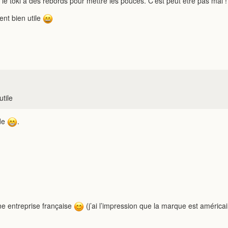
le toki a des rebords pour mettre les pouces. C’est peut être pas mal !
ent bien utile
utile
ide
.
une entreprise française
(j’ai l’impression que la marque est américa