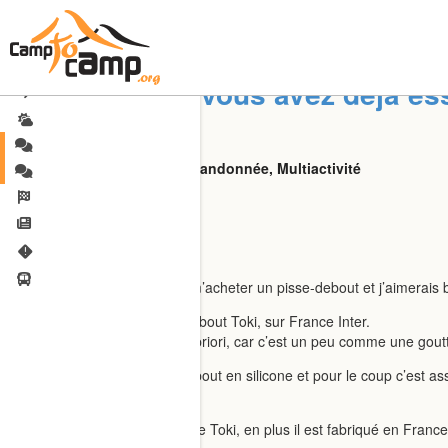
Pisse-debout, vous avez déjà es
Randonnée, Trail
Techniques et Matériel : Randonnée, Multiactivité
choix-matos
nola.let
Bonjour!
Depuis longtemps, j’hésite à m’acheter un pisse-debout et j’aimerais b
J’ai entendu parlé du pisse-debout Toki, sur France Inter.
Il a une forme intéressante à priori, car c’est un peu comme une goutt
J’ai déjà essayé des pisse-debout en silicone et pour le coup c’est ass
debout).
Bref, j’ai bien envie d’acheter le Toki, en plus il est fabriqué en Fra