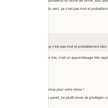
Au dela, ils semblent un peu équivalents en terme de forme, sauf que 
merci pour le conseil vis à vis du vent, ça n’est pas inné et probablem
PetAuCasque
nola.let:
le conseil vis à vis du vent, ça n’est pas inné et probablement bien 
On ne se fait avoir qu’une seule fois, c’est un apprentissage très rap
4 Likes
nola.let
Trop intéressant, MERCI beaucoup pour votre retour !
Ca me rassure vraiment, après pareil, j’ai plutôt envie de privilégier 