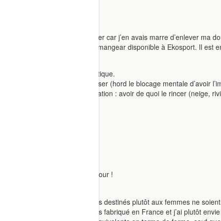
CorinneS
Bonjour,
Je m’en suis acheté un cet hiver car j’en avais marre d’enlever ma d
J’ai opté pour le Gopee de Humangear disponible à Ekosport. Il est en 
ou dans une poche.
Et conclusion : c’est hyper pratique.
J’ai eu aucune difficulté à l’utiliser (hord le blocage mentale d’avoir
Je rajouterai en conseil d’utilisation : avoir de quoi le rincer (neige, ri
Bref, je suis convaincue.
3 Likes
nola.let
Merci beaucoup pour votre retour !
Ca me rassure un peu
!
C’est dingue que les vêtements destinés plutôt aux femmes ne soien
J’ai vu que le freelax n’était pas fabriqué en France et j’ai plutôt env