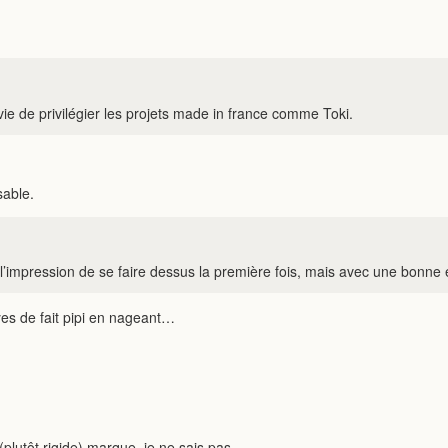
envie de privilégier les projets made in france comme Toki.
sable.
oir l’impression de se faire dessus la première fois, mais avec une bonn
es de fait pipi en nageant…
(plutôt rigide) marque, je ne sais pas