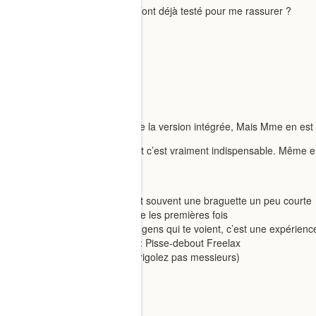
Est-ce que des personnes ici l’ont déjà testé pour me rassurer ?
Ou peut être d’autres ?
Merci beaucoup !
nialabert
J’ai pas testé, je suis équipé de la version intégrée, Mais Mme en est 
Elle en a dans tous ces sacs et c’est vraiment indispensable. Même en 
Conseils en vrac:
Les pantalons féminins ont souvent une braguette un peu courte
S’entrainer dans sa douche les premières fois
La première fois avec des gens qui te voient, c’est une expérien
Son model de prédilection: Pisse-debout Freelax
Attention au vent (non ne rigolez pas messieurs)
3 Likes