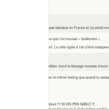
nialabert
nola.let:
J’ai vu que le freelax n’était pas fabriqué en France et j’ai plutôt 
A l’époque le freelax était le seul que l’on trouvait « facilement ».
Mais en effet ça a l’air équivalent. Le côté rigide à l’air d’être indispen
CorinneS:
J’ai eu aucune difficulté à l’utiliser (hord le blocage mentale d’av
On m’a raconté que c’est un peu le même feeling que quand tu essay
foffer74
mais c’est la viiiiiiiiie le pisse debout !!! IN DIS PEN SABLE !!!
j’en ai deux (histoire de toujours en trouver un !) et du même modèle 