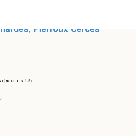
illardes, Pierroux Cerces
 (jeune retraité!)
ige …