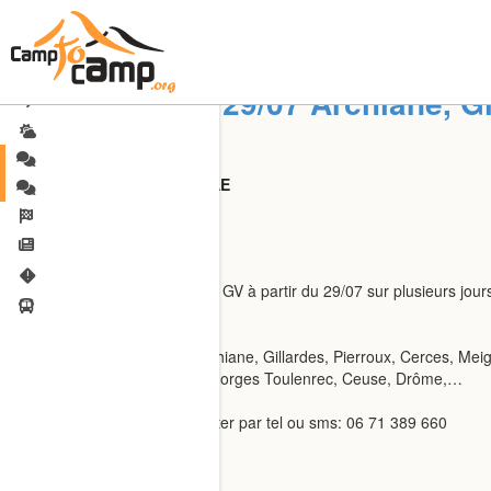
GV à partir du 29/07 Archiane, G
Partenaires
Partenaires : Escalade, SAE
jcharles38
Bonjour
Je recherche partenaire plutôt GV à partir du 29/07 sur plusieurs jours
niv ~ 6b
Secteurs possibles:
Exemple de secteurs GV : Archiane, Gillardes, Pierroux, Cerces, Me
Couenne (moins prioritaire): Gorges Toulenrec, Ceuse, Drôme,…
ouvert à toute proposition
Il est préférable de me contacter par tel ou sms: 06 71 389 660
Jean-Charles