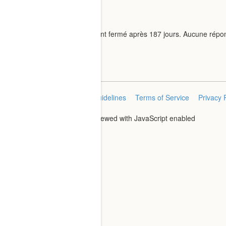
system
closed
Ce sujet a été automatiquement fermé après 187 jours. Aucune répo
Home
Categories
FAQ/Guidelines
Terms of Service
Privacy 
Powered by
Discourse
, best viewed with JavaScript enabled