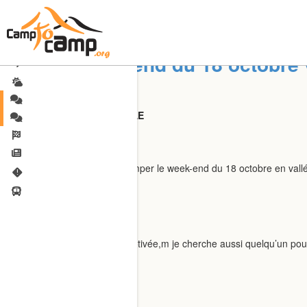
Grimpe week-end du 18 octobre 
Partenaires
Partenaires : Escalade, SAE
bozosurf
Quelqu’un de motivé pour grimper le week-end du 18 octobre en vall
marieeee
Bonjour ! Moi je suis assez motivée,m je cherche aussi quelqu’un p
system
closed