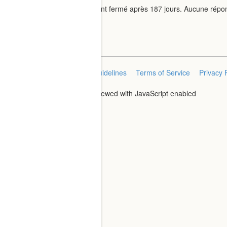
Ce sujet a été automatiquement fermé après 187 jours. Aucune répo
Home
Categories
FAQ/Guidelines
Terms of Service
Privacy 
Powered by
Discourse
, best viewed with JavaScript enabled