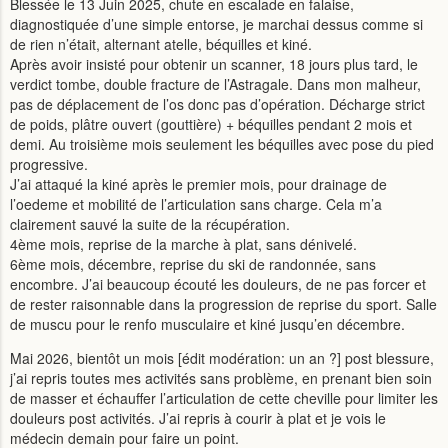
Blessée le 13 Juin 2025, chute en escalade en falaise,
diagnostiquée d’une simple entorse, je marchai dessus comme si
de rien n’était, alternant atelle, béquilles et kiné.
Après avoir insisté pour obtenir un scanner, 18 jours plus tard, le
verdict tombe, double fracture de l’Astragale. Dans mon malheur,
pas de déplacement de l’os donc pas d’opération. Décharge strict
de poids, plâtre ouvert (gouttière) + béquilles pendant 2 mois et
demi. Au troisième mois seulement les béquilles avec pose du pied
progressive.
J’ai attaqué la kiné après le premier mois, pour drainage de
l’oedeme et mobilité de l’articulation sans charge. Cela m’a
clairement sauvé la suite de la récupération.
4ème mois, reprise de la marche à plat, sans dénivelé.
6ème mois, décembre, reprise du ski de randonnée, sans
encombre. J’ai beaucoup écouté les douleurs, de ne pas forcer et
de rester raisonnable dans la progression de reprise du sport. Salle
de muscu pour le renfo musculaire et kiné jusqu’en décembre.
Mai 2026, bientôt un mois [édit modération: un an ?] post blessure,
j’ai repris toutes mes activités sans problème, en prenant bien soin
de masser et échauffer l’articulation de cette cheville pour limiter les
douleurs post activités. J’ai repris à courir à plat et je vois le
médecin demain pour faire un point.