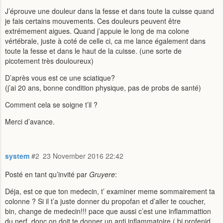
J’éprouve une douleur dans la fesse et dans toute la cuisse quand
je fais certains mouvements. Ces douleurs peuvent être
extrémement aigues. Quand j’appuie le long de ma colone
vértébrale, juste à coté de celle ci, ca me lance également dans
toute la fesse et dans le haut de la cuisse. (une sorte de
picotement très douloureux)
D’après vous est ce une sciatique?
(j’ai 20 ans, bonne condition physique, pas de probs de santé)
Comment cela se soigne t’il ?
Merci d’avance.
system
#2
23 November 2016 22:42
Posté en tant qu’invité par
Gruyere
:
Déja, est ce que ton medecin, t’ examiner meme sommairement ta
colonne ? Si il t’a juste donner du propofan et d’aller te coucher,
bin, change de medecin!!! pace que aussi c’est une inflammattion
du nerf, donc on doit te donner un anti inflammatoire ( bi profenid,